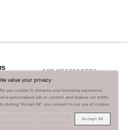
RS
FOR MESSENGERS:
BEHRENS GATE 5
We value your privacy
DITION
0047 93400404
DITION
We use cookies to enhance your browsing experience,
AGENCY
serve personalised ads or content, and analyse our traffic.
ul.com
By clicking "Accept All", you consent to our use of cookies.
Customise
Reject All
Accept All
103 091