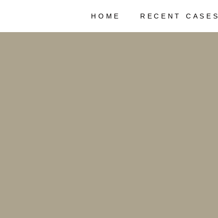
HOME
RECENT CASE
Hopp
til
innholdet