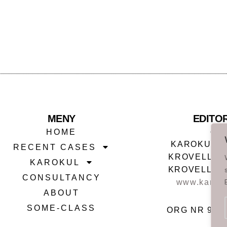
MENY
EDITO
of
HOME
KAROKUL E
RECENT CASES
KROVELLA E
KAROKUL
KROVELLA 
CONSULTANCY
www.karok
ABOUT
SOME-CLASS
ORG NR 989 